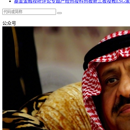
基金
金融
视听
评论
专题
产经
创投
科创板
新三板
投教
ESG
滚
公众号