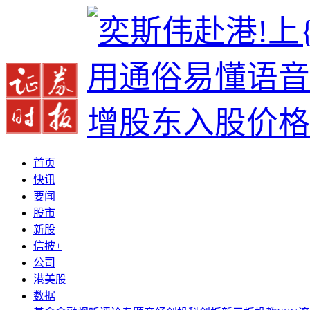
首页
快讯
要闻
股市
新股
信披+
公司
港美股
数据