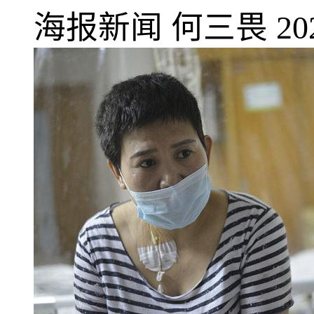
海报新闻
何三畏
20