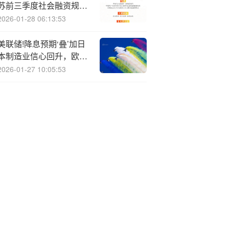
苏前三季度社会融资规
模、新增贷款增量居全国
2026-01-28 06:13:53
第一
美联储!降息预期‘叠’加日
本制造业信心回升，欧元
兑日元维持高位震荡
2026-01-27 10:05:53