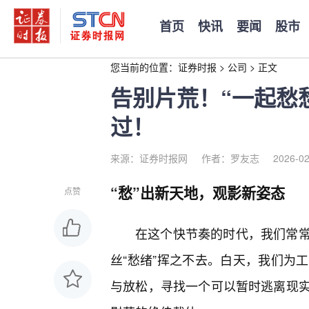
首页
快讯
要闻
股市
您当前的位置：
证券时报
>
公司
>
正文
告别片荒！“一起愁
过！
来源：证券时报网
作者：罗友志
2026-02
“愁”出新天地，观影新姿态
点赞
在这个快节奏的时代，我们常
丝“愁绪”挥之不去。白天，我们为
与放松，寻找一个可以暂时逃离现