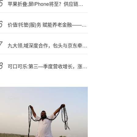
苹果折叠;屏iPhone将至？供应链爆料无折痕设计，官方回应引关注
价值!托管{服}务 赋能养老金融——中信银行托管全力做好养老金融大文章
九大领,域深度合作，包头与京东牵手成功
可口可乐:第三—季度营收增长，涨价成主要推手