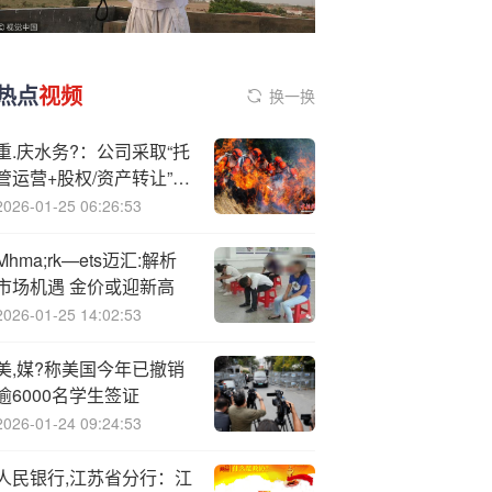
热点
视频
换一换
重.庆水务?：公司采取“托
管运营+股权/资产转让”方
式开展供水业务专业化整
2026-01-25 06:26:53
合
Mhma;rk—ets迈汇:解析
市场机遇 金价或迎新高
2026-01-25 14:02:53
美,媒?称美国今年已撤销
逾6000名学生签证
2026-01-24 09:24:53
人民银行,江苏省分行：江