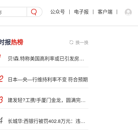
公众号
电子报
客户端
时报
热榜
换一换
贝!森.特称美国高利率或已引发房地产衰退
日本—央—行维持利率不变 符合预期
建发轻?工携!手厦门金龙，圆满完成埃塞俄比亚纯电客车出口交付
长城华:西银行被罚402.8万元：违反金融统计管理规定等