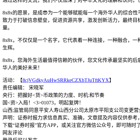
通过这样的交流，我们不仅加深了对中华文化的理解和认同，
8x8x的愿景，是成😎为一个能够赋能每一个海外华人的综
致力于打破信息壁垒，促进资源共享，激发创新活力，最终目
量。
8x8x，不仅仅是一个名字，它代表着一种连接，一种融合，
生辉。
8x8x，您海外生活最值得信赖的伙伴，您文化传承最坚实的
华人的美好未来！
活动：【
8cjVGdkyAuHwSRRkeCZXbTJuTftKYX
】
责任编辑： 宋晓军
央行：把握好<货>币政策的力度、时机:和节奏
国<资>入局！<3>01073，明起复牌！
山西;监管局同意平安人寿山西分公司太原市平阳支公司变更营
声明：证券时报力求信息真实、准确，文章提及内容仅供参考
下载“证券时报”官方APP，或关注官方微信公众号，即可随
网友评论