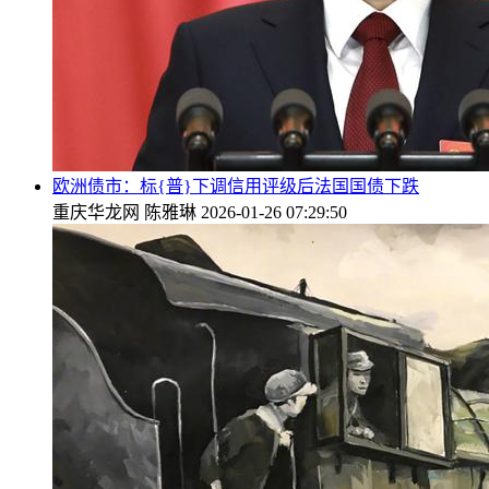
欧洲债市：标{普}下调信用评级后法国国债下跌
重庆华龙网
陈雅琳
2026-01-26 07:29:50