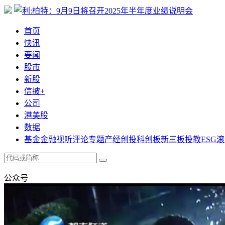
首页
快讯
要闻
股市
新股
信披+
公司
港美股
数据
基金
金融
视听
评论
专题
产经
创投
科创板
新三板
投教
ESG
滚
公众号