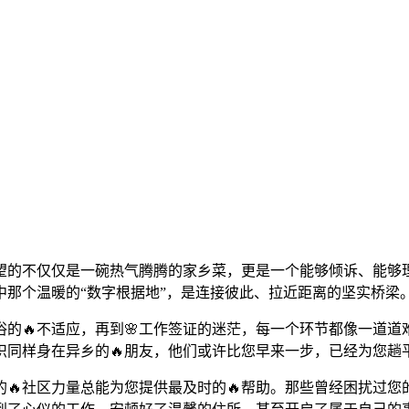
的不仅仅是一碗热气腾腾的家乡菜，更是一个能够倾诉、能够理解
中那个温暖的“数字根据地”，是连接彼此、拉近距离的坚实桥梁
的🔥不适应，再到🌸工作签证的迷茫，每一个环节都像一道道
识同样身在异乡的🔥朋友，他们或许比您早来一步，已经为您趟
🔥社区力量总能为您提供最及时的🔥帮助。那些曾经困扰过您的