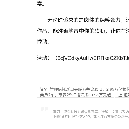
宴。
无论你追求的是肉体的纯粹张力，
作品，能准确地击中你的软肋，让你在深
悸动。
活动：【
8cjVGdkyAuHwSRRkeCZXbTJ
资‘产’管理信托新规关联方争议悬顶，2.65万亿
余承?东：享界?S9T增程版30.98万元起
上;
声明：证券时报力求信息真实、准确，文章提及内
下载“证券时报”官方APP，或关注官方微信公众