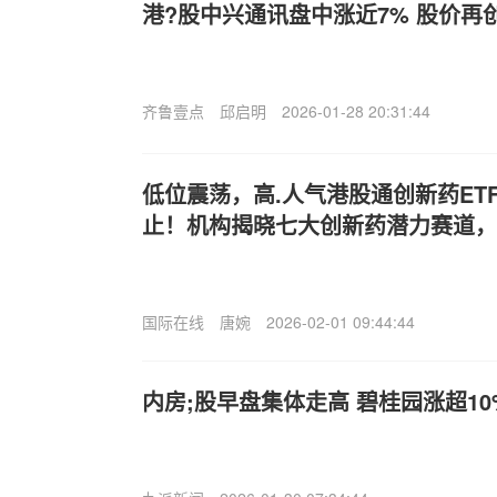
港?股中兴通讯盘中涨近7% 股价再
齐鲁壹点
邱启明
2026-01-28 20:31:44
低位震荡，高.人气港股通创新药ETF
止！机构揭晓七大创新药潜力赛道，
国际在线
唐婉
2026-02-01 09:44:44
内房;股早盘集体走高 碧桂园涨超1